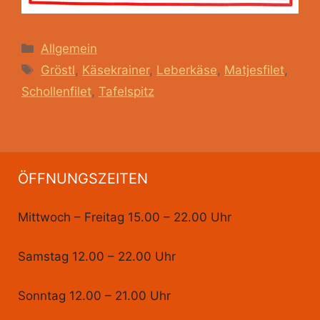
Kategorien
Allgemein
Schlagwörter
Gröstl
,
Käsekrainer
,
Leberkäse
,
Matjesfilet
,
Schollenfilet
,
Tafelspitz
ÖFFNUNGSZEITEN
Mittwoch – Freitag 15.00 – 22.00 Uhr
Samstag 12.00 – 22.00 Uhr
Sonntag 12.00 – 21.00 Uhr